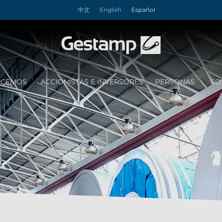
中文
English
Español
ACEMOS
ACCIONISTAS E INVERSORES
PERSONAS
SO