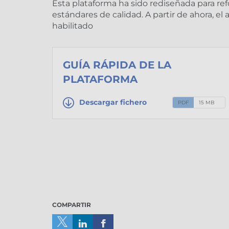
Esta plataforma ha sido rediseñada para refo
estándares de calidad. A partir de ahora, el 
habilitado
GUÍA RÁPIDA DE LA
PLATAFORMA
Descargar fichero
PDF
15 MB
COMPARTIR
Compartir
Compartir
Compartir