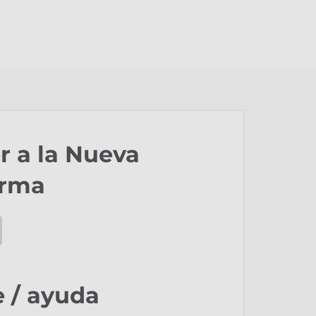
r a la Nueva
orma
 / ayuda