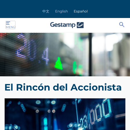
rar
中文
English
Español
nú
Ab
Se
MENÚ
ente
bu
for
ente
ente
ente
El Rincón del Accionista
ente
ente