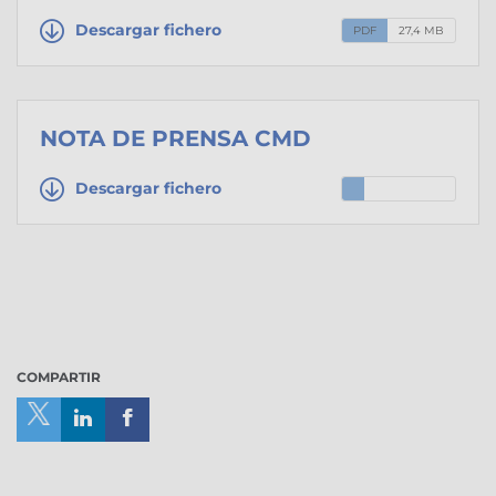
Descargar fichero
PDF
27,4 MB
18:06
NOTA DE PRENSA CMD
Descargar fichero
19:54
COMPARTIR
Compartir
Compartir
Compartir
en
en
en