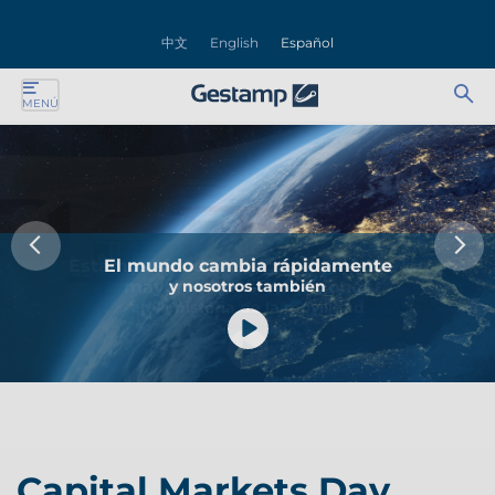
rar
中文
English
Español
nú
Ab
Se
MENÚ
ente
bu
for
ente
ente
Anterior
Si
El mundo cambia rápidamente
Estamos siendo testigos de una de las
ente
y nosotros también
mayores transformaciones
Pantalla
Pan
en la historia de la movilidad
Play
Ver
ente
Play
Ver
Play
Ver
Play
Ver
video
vÃ­
ente
video
vÃ­
video
vÃ­
video
vÃ­
Play
Ver
deo
deo
deo
deo
video
vÃ­
Capital Markets Day
deo