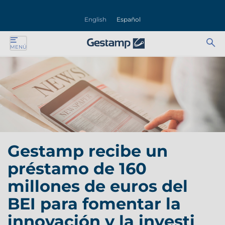
rar
English
Español
nú
Ab
Se
MENÚ
ente
bu
for
ente
ente
ente
Gestamp recibe un
ente
préstamo de 160
ente
millones de euros del
BEI para fomentar la
innovación y la investi