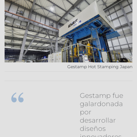
Gestamp Hot Stamping Japan
Gestamp fue
galardonada
por
desarrollar
diseños
innovadores