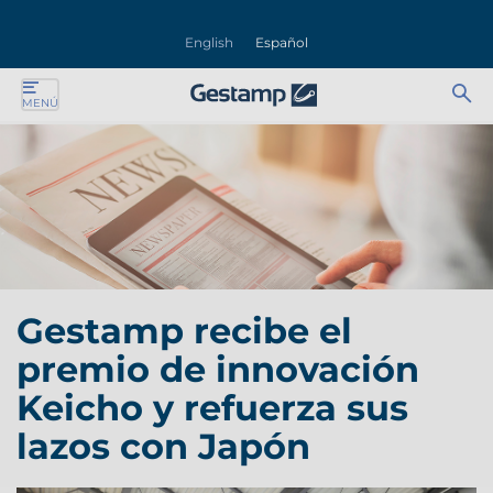
rar
English
Español
nú
Ab
Se
MENÚ
ente
bu
for
ente
ente
ente
Gestamp recibe el
ente
premio de innovación
ente
Keicho y refuerza sus
lazos con Japón