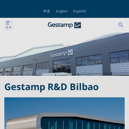
中文
English
Español
Se
Ab
菜单
nte
for
bu
nte
nte
nte
Gestamp R&D Bilbao
nte
nte