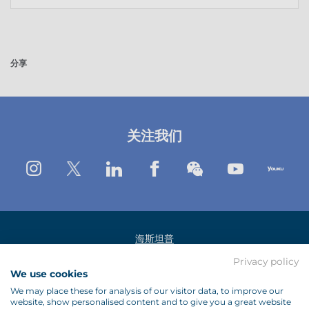
分享
关注我们
Instagram
Twitter
Linkedin
Facebook
Wechat
Youtube
Yo
海斯坦普
Privacy policy
法律公告
We use cookies
数据保护政策
We may place these for analysis of our visitor data, to improve our
website, show personalised content and to give you a great website