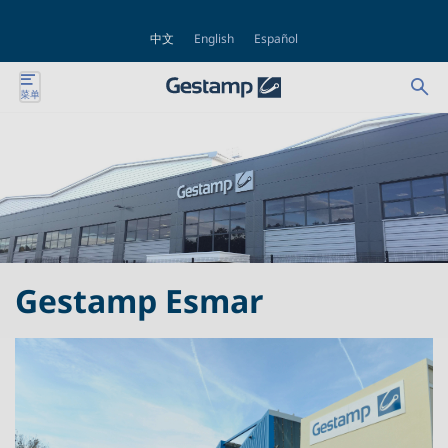
中文
English
Español
Se
Ab
菜单
nte
for
bu
nte
nte
nte
Gestamp Esmar
nte
nte