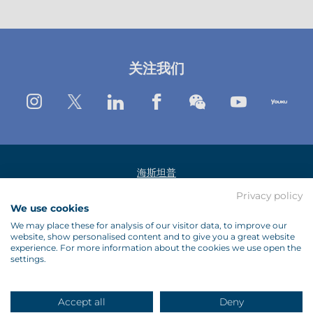
关注我们
Instagram
Twitter
Linkedin
Facebook
Wechat
Youtube
Yo
海斯坦普
Privacy policy
法律公告
We use cookies
数据保护政策
We may place these for analysis of our visitor data, to improve our
website, show personalised content and to give you a great website
政策
experience. For more information about the cookies we use open the
settings.
供应商
联系
Accept all
Deny