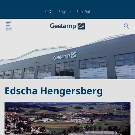
中文
English
Español
Se
Ab
菜单
nte
for
bu
nte
nte
nte
Edscha Hengersberg
nte
nte