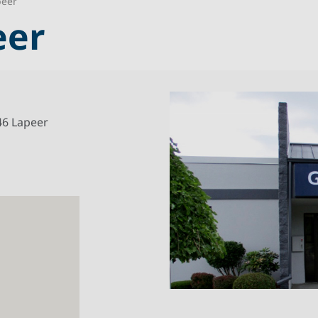
peer
eer
446 Lapeer