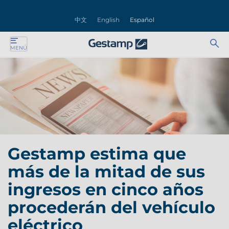
rar
中文
English
Español
nú
Ab
Se
MENÚ
ente
bu
for
ente
ente
ente
Gestamp estima que
ente
más de la mitad de sus
ente
ingresos en cinco años
procederán del vehículo
eléctrico