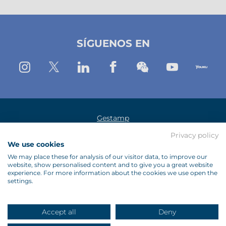
X
Linkedin
Facebook
(Nueva
(Nueva
(Nueva
SÍGUENOS EN
ventana)
ventana)
Ventana)
Instagram
Twitter
Linkedin
Facebook
Wechat
Youtub
Yo
Gestamp
Privacy policy
Aviso Legal
We use cookies
Política de Protección de Datos
We may place these for analysis of our visitor data, to improve our
website, show personalised content and to give you a great website
Política de Cookies
experience. For more information about the cookies we use open the
settings.
Proveedores
Contacto
Accept all
Deny
Mapa Web