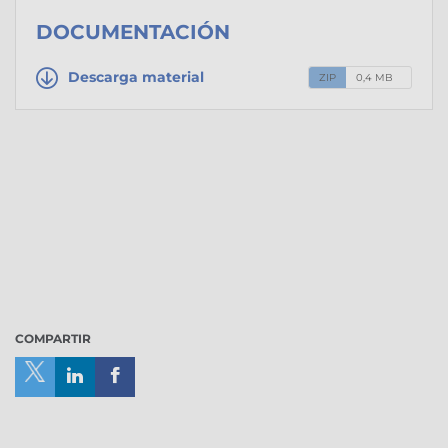
DOCUMENTACIÓN
Descarga material
ZIP
0,4 MB
COMPARTIR
Compartir
Compartir
Compartir
en
en
en