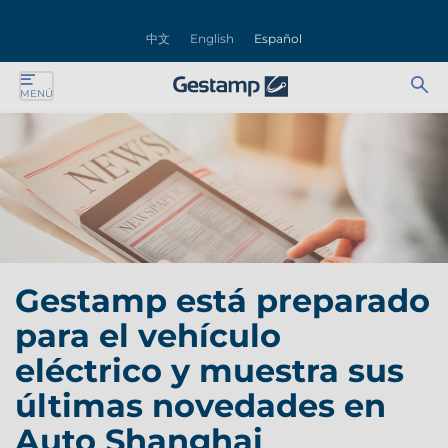
rar
中文
English
Español
nú
Ab
Se
MENÚ
ente
bu
for
ente
ente
ente
Gestamp está preparado
ente
para el vehículo
ente
eléctrico y muestra sus
últimas novedades en
Auto Shanghai