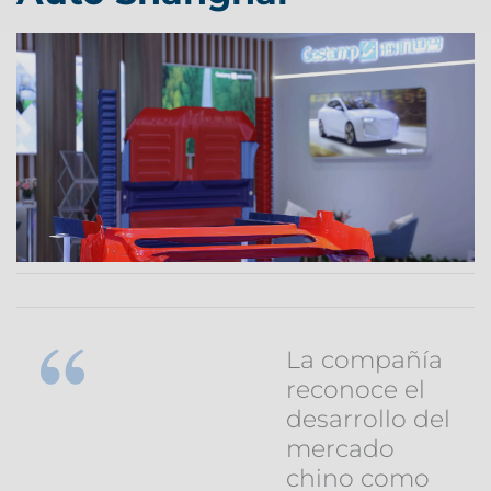
La compañía
reconoce el
desarrollo del
mercado
chino como