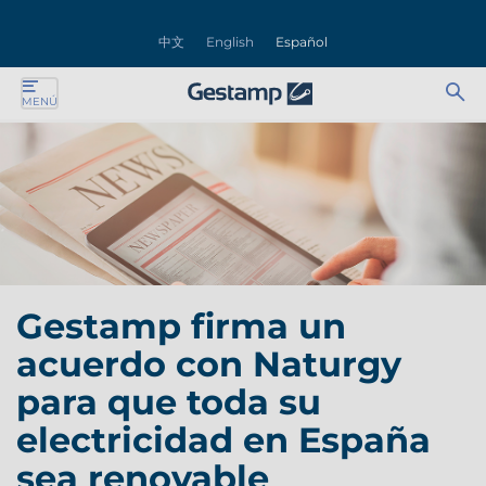
rar
中文
English
Español
nú
Ab
Se
MENÚ
ente
bu
for
ente
ente
ente
Gestamp firma un
ente
acuerdo con Naturgy
ente
para que toda su
electricidad en España
sea renovable