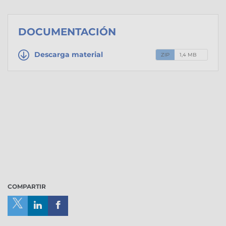
DOCUMENTACIÓN
Descarga material
ZIP
1,4 MB
COMPARTIR
Compartir
Compartir
Compartir
en
en
en