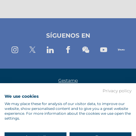
X
Linkedin
Facebook
(Nueva
(Nueva
(Nueva
SÍGUENOS EN
ventana)
ventana)
Ventana)
Instagram
Twitter
Linkedin
Facebook
Wechat
Youtub
Yo
Gestamp
Privacy policy
Aviso Legal
We use cookies
Política de Protección de Datos
We may place these for analysis of our visitor data, to improve our
website, show personalised content and to give you a great website
Política de Cookies
experience. For more information about the cookies we use open the
settings.
Proveedores
Contacto