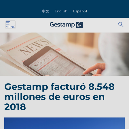
rar
中文
English
Español
nú
Ab
Se
MENÚ
ente
bu
for
ente
ente
ente
Gestamp facturó 8.548
ente
millones de euros en
ente
2018